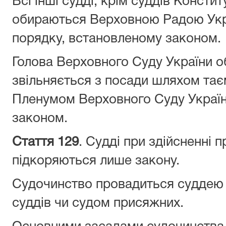
Всі інші судді, крім суддів Консти
обираються Верховною Радою Укра
порядку, встановленому законом.
Голова Верховного Суду України о
звільняється з посади шляхом тає
Пленумом Верховного Суду Україн
законом.
Стаття 129
. Судді при здійсненні 
підкоряються лише закону.
Судочинство провадиться суддею 
суддів чи судом присяжних.