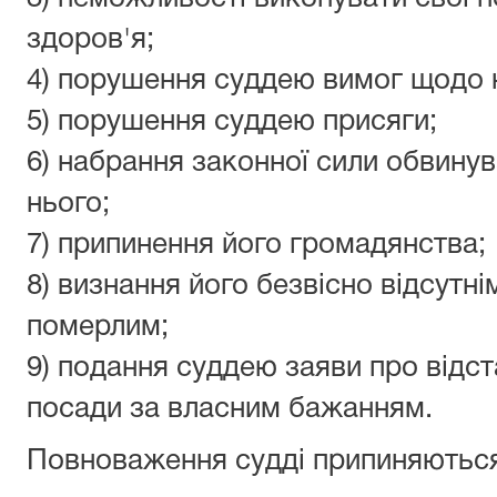
здоров'я;
4) порушення суддею вимог щодо н
5) порушення суддею присяги;
6) набрання законної сили обвин
нього;
7) припинення його громадянства;
8) визнання його безвісно відсутн
померлим;
9) подання суддею заяви про відст
посади за власним бажанням.
Повноваження судді припиняються 