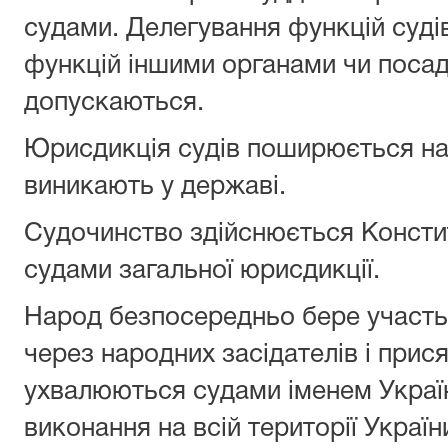
судами. Делегування функцій суді
функцій іншими органами чи поса
допускаються.
Юрисдикція судів поширюється на 
виникають у державі.
Судочинство здійснюється Консти
судами загальної юрисдикції.
Народ безпосередньо бере участь 
через народних засідателів і прис
ухвалюються судами іменем Україн
виконання на всій території Україн