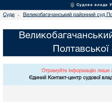
Судова влада 
Суди
Великобагачанський районний суд По
•
Великобагачанський
Полтавської 
Отримуйте інформацію лише 
Єдиний Контакт-центр судової влад