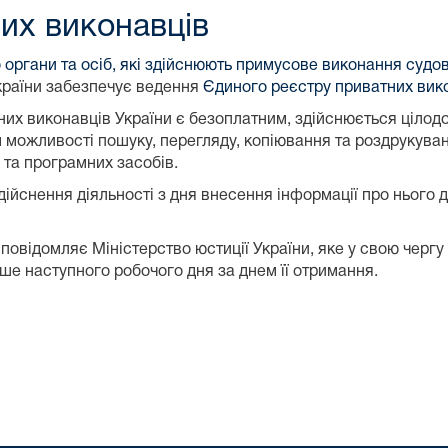
их виконавців
 органи та осіб, які здійснюють примусове виконання судов
України забезпечує ведення
Єдиного реєстру приватних вико
их виконавців України є безоплатним, здійснюється цілодо
м можливості пошуку, перегляду, копіювання та роздрукува
 та програмних засобів.
ійснення діяльності з дня внесення інформації про нього 
повідомляє Міністерство юстиції України, яке у свою черг
іше наступного робочого дня за днем її отримання.