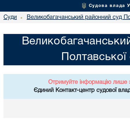
Судова влада 
Суди
Великобагачанський районний суд По
•
Великобагачанський
Полтавської 
Отримуйте інформацію лише 
Єдиний Контакт-центр судової влад