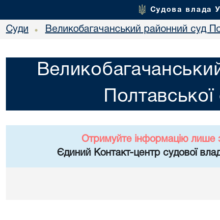
Судова влада 
Суди
Великобагачанський районний суд По
•
Великобагачанський
Полтавської 
Отримуйте інформацію лише 
Єдиний Контакт-центр судової влад