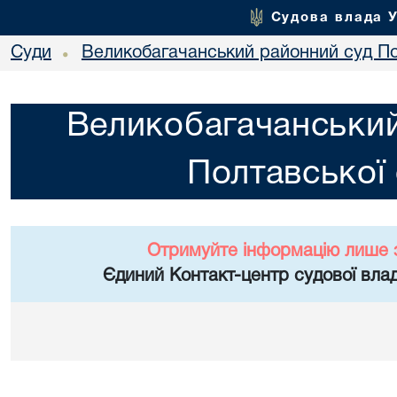
Судова влада 
Суди
Великобагачанський районний суд По
•
Великобагачанський
Полтавської 
Отримуйте інформацію лише 
Єдиний Контакт-центр судової влад