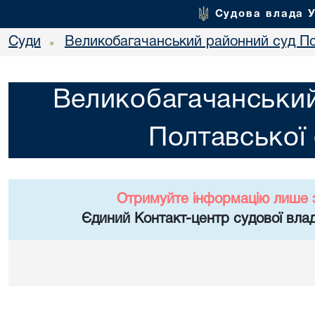
Судова влада 
Суди
Великобагачанський районний суд По
•
Великобагачанський
Полтавської 
Отримуйте інформацію лише 
Єдиний Контакт-центр судової влад