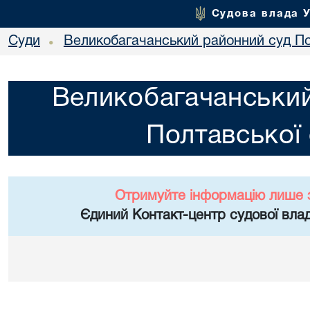
Судова влада 
Суди
Великобагачанський районний суд По
•
Великобагачанський
Полтавської 
Отримуйте інформацію лише 
Єдиний Контакт-центр судової влад