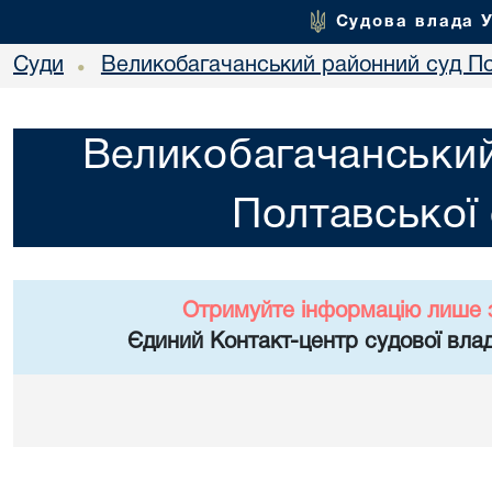
Судова влада 
Суди
Великобагачанський районний суд По
•
Великобагачанський
Полтавської 
Отримуйте інформацію лише 
Єдиний Контакт-центр судової влад