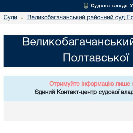
Судова влада 
Суди
Великобагачанський районний суд По
•
Великобагачанський
Полтавської 
Отримуйте інформацію лише 
Єдиний Контакт-центр судової влад