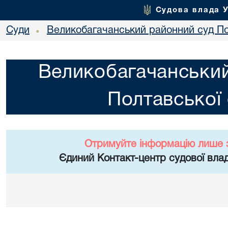
Судова влада 
Суди
Великобагачанський районний суд По
•
Великобагачанський
Полтавської 
Отримуйте інформацію лише 
Єдиний Контакт-центр судової влад