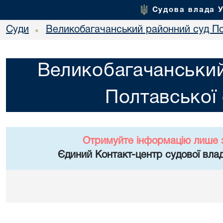
Судова влада 
Суди
Великобагачанський районний суд По
•
Великобагачанський
Полтавської 
Отримуйте інформацію лише 
Єдиний Контакт-центр судової влад