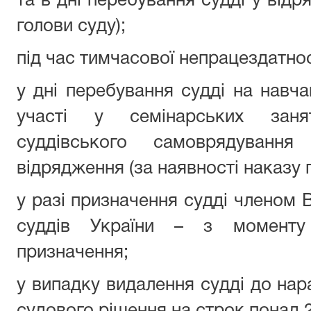
та в дні перебування судді у відр
голови суду);
під час тимчасової непрацездатнос
у дні перебування судді на навчан
участі у семінарських занят
суддівського самоврядуван
відрядження (за наявності наказу г
у разі призначення судді членом В
суддів України – з моменту
призначення;
у випадку видалення судді до нар