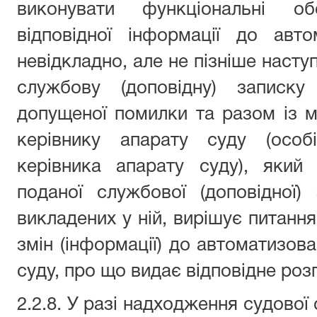
виконувати функціональні о
відповідної інформації до авто
невідкладно, але не пізніше насту
службову (доповідну) записку
допущеної помилки та разом із 
керівнику апарату суду (особ
керівника апарату суду), який
поданої службової (доповідної)
викладених у ній, вирішує питанн
змін (інформації) до автоматизов
суду, про що видає відповідне ро
2.2.8. У разі надходження судової