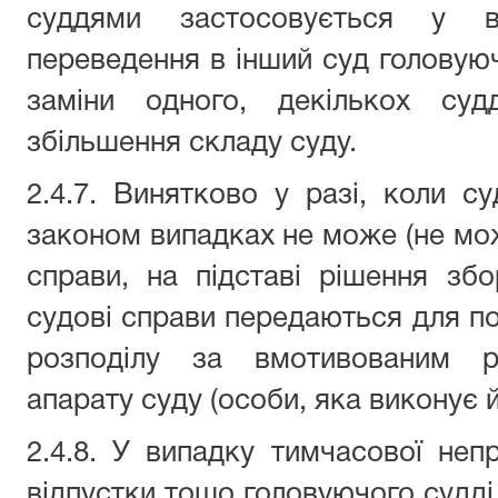
суддями застосовується у в
переведення в інший суд головуюч
заміни одного, декількох суд
збільшення складу суду.
2.4.7. Винятково у разі, коли су
законом випадках не може (не мо
справи, на підставі рішення збо
судові справи передаються для п
розподілу за вмотивованим р
апарату суду (особи, яка виконує й
2.4.8. У випадку тимчасової непр
відпустки тощо головуючого судді