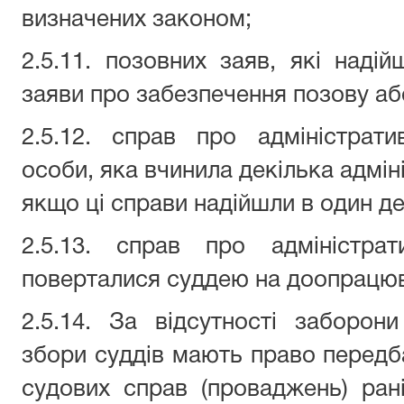
визначених законом;
2.5.11. позовних заяв, які наді
заяви про забезпечення позову аб
2.5.12. справ про адміністрат
особи, яка вчинила декілька адмі
якщо ці справи надійшли в один де
2.5.13. справ про адміністрат
поверталися суддею на доопрацю
2.5.14. За відсутності заборон
збори суддів мають право передба
судових справ (проваджень) ран