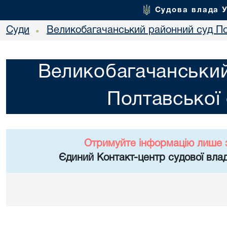
Судова влада 
Суди
Великобагачанський районний суд По
•
Великобагачанський
Полтавської 
Отримуйте інформацію лише 
Єдиний Контакт-центр судової влад