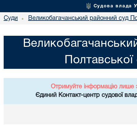
Судова влада 
Суди
Великобагачанський районний суд По
•
Великобагачанський
Полтавської 
Отримуйте інформацію лише 
Єдиний Контакт-центр судової влад