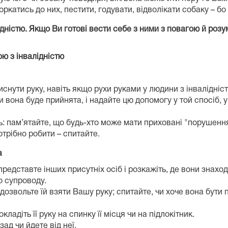
оркатись до них, пестити, годувати, відволікати собаку – б
істю. Якщо Ви готові вести себе з ними з повагою й розу
ою з інвалідністю
снути руку, навіть якщо рухи руками у людини з інвалідніс
 вона буде прийнята, і надайте цю допомогу у той спосіб, 
: пам’ятайте, що будь-хто може мати приховані "порушення"
трібно робити – спитайте.
а
редставте інших присутніх осіб і розкажіть, де вони знаход
о супроводу.
дозвольте їй взяти Вашу руку; спитайте, чи хоче вона бути 
кладіть її руку на спинку її місця чи на підлокітник.
ад чи йдете від неї.