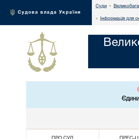
Великобага
Суди
•
Судова влада України
Інформація для ос
•
Велик
Єдини
ПРО СУД
ПРЕС-Ц