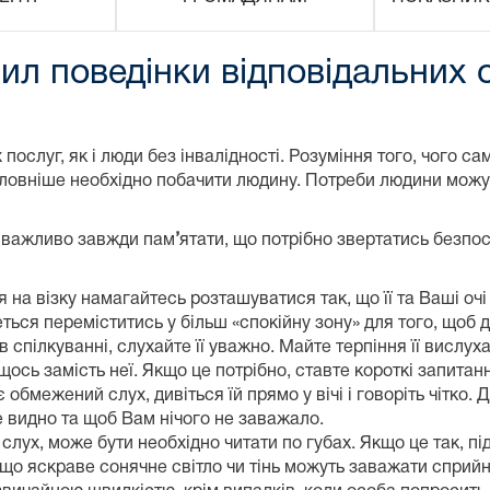
ил поведінки відповідальних 
послуг, як і люди без інвалідності. Розуміння того, чого 
йголовніше необхідно побачити людину. Потреби людини можу
, важливо завжди пам
’
ятати, що потрібно звертатись безпос
а візку намагайтесь розташуватися так, що її та Ваші очі 
ься переміститись у більш «спокійну зону» для того, щоб д
спілкуванні, слухайте її уважно. Майте терпіння її вислух
ось замість неї. Якщо це потрібно, ставте короткі запитанн
обмежений слух, дивіться їй прямо у вічі і говоріть чітко.
е видно та щоб Вам нічого не заважало.
ух, може бути необхідно читати по губах. Якщо це так, під
що яскраве сонячне світло чи тінь можуть заважати сприйня