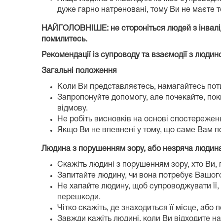
дуже гарно натреновані, тому Ви не маєте т
НАЙГОЛОВНІШЕ: не стороніться людей з інвалідн
помилитесь.
Рекомендації із супроводу та взаємодії з людин
Загальні положення
Коли Ви представляєтесь, намагайтесь поти
Запропонуйте допомогу, але почекайте, поки
відмову.
Не робіть висновків на основі спостережень
Якщо Ви не впевнені у тому, що саме Вам по
Людина з порушенням зору, або незряча людин
Скажіть людині з порушенням зору, хто Ви, п
Запитайте людину, чи вона потребує Вашог
Не хапайте людину, щоб супроводжувати її, 
перешкоди.
Чітко скажіть, де знаходиться її місце, або по
Завжди кажіть людині, коли Ви відходите наз