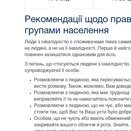
Рекомендації щодо прав
групами населення
Люди з інвалідністю є споживачами таких самих 
на людині, а не на її інвалідності. Перше й на
повинен залишатися однаковим для всіх.
З питань, що стосуються людини з інвалідністю
супроводжуючої її особи.
Розмовляючи з людиною, яка пересувається н
вести розмову. Також, можливо, Вам доведет
Розмовляючи з людиною, яка має труднощі в 
виправляйте її та не намагайтесь пояснити щ
Розмовляючи з людиною, що не чує, або має 
стояти так, щоб Вас та Ваші уста було добр
Особам, що не чують або мають обмежений сл
закривайте вашого обличчя й рота. Знайте, 