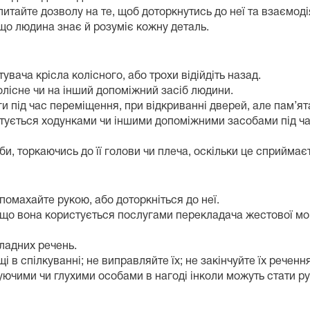
тайте дозволу на те, щоб доторкнутись до неї та взаємоді
що людина знає й розуміє кожну деталь.
вача крісла колісного, або трохи відійдіть назад.
олісне чи на інший допоміжний засіб людини.
 під час переміщення, при відкриванні дверей, але пам’ят
стується ходунками чи іншими допоміжними засобами під час
и, торкаючись до її голови чи плеча, оскільки це сприймає
помахайте рукою, або доторкніться до неї.
кщо вона користується послугами перекладача жестової мо
ладних речень.
і в спілкуванні; не виправляйте їх; не закінчуйте їх речення
уючими чи глухими особами в нагоді інколи можуть стати ру