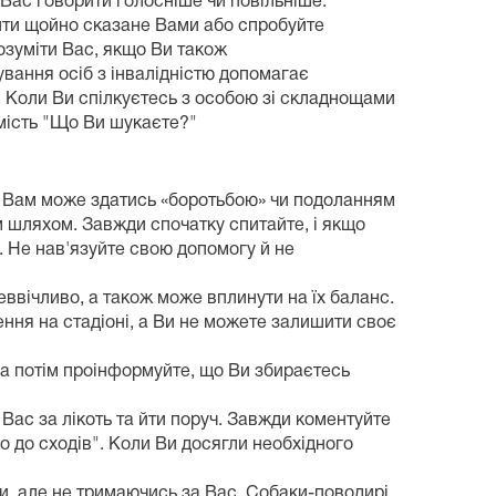
 Вас говорити голосніше чи повільніше.
орити щойно сказане Вами або спробуйте
зуміти Вас, якщо Ви також
вання осіб з інвалідністю допомагає
. Коли Ви спілкуєтесь з особою зі складнощами
амість "Що Ви шукаєте?"
 що Вам може здатись «боротьбою» чи подоланням
 шляхом. Завжди спочатку спитайте, і якщо
. Не нав'язуйте свою допомогу й не
еввічливо, а також може вплинути на їх баланс.
ення на стадіоні, а Ви не можете залишити своє
 а потім проінформуйте, що Ви збираєтесь
Вас за лікоть та йти поруч. Завжди коментуйте
о до сходів". Коли Ви досягли необхідного
и, але не тримаючись за Вас. Собаки-поводирі