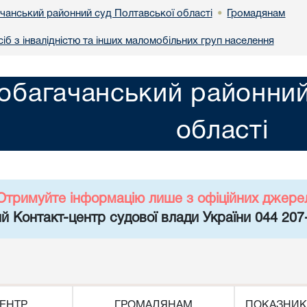
чанський районний суд Полтавської області
Громадянам
•
іб з інвалідністю та інших маломобільних груп населення
обагачанський районний
області
Отримуйте інформацію лише з офіційних джере
й Контакт-центр судової влади України 044 207
ЕНТР
ГРОМАДЯНАМ
ПОКАЗНИК