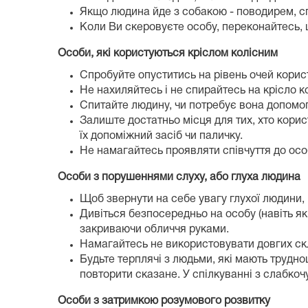
Якщо людина йде з собакою - поводирем, спи
Коли Ви скеровуєте особу, переконайтесь, 
Особи, які користуються кріслом колісним
Спробуйте опуститись на рівень очей користу
Не нахиляйтесь і не спирайтесь на крісло к
Спитайте людину, чи потребує вона допомоги
Залиште достатньо місця для тих, хто кори
їх допоміжний засіб чи паличку.
Не намагайтесь проявляти співчуття до особ
Особи з порушеннями слуху, або глуха людина
Щоб звернути на себе увагу глухої людини, 
Дивіться безпосередньо на особу (навіть я
закриваючи обличчя руками.
Намагайтесь не використовувати довгих ск
Будьте терплячі з людьми, які мають труднощ
повторити сказане. У спілкуванні з слабкоч
Особи з затримкою розумового розвитку