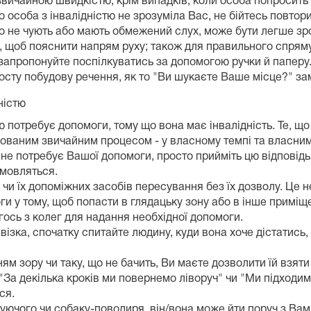
звичайною швидкістю, крім випадків, коли особа попросить
о особа з інвалідністю не зрозуміла Вас, не бійтесь повт
 не чують або мають обмежений слух, може бути легше зро
 щоб пояснити напрям руху; також для правильного спряму
запропонуйте поспілкуватись за допомогою ручки й паперу
росту побудову речення, як то "Ви шукаєте Ваше місце?" з
ністю
тю потребує допомоги, тому що вона має інвалідність. Те,
рованим звичайним процесом - у власному темпі та власним
 не потребує Вашої допомоги, просто прийміть цю відповідь
дмовляться.
 чи їх допоміжних засобів пересування без їх дозволу. Це н
и у тому, щоб попасти в глядацьку зону або в інше приміщ
гось з колег для надання необхідної допомоги.
ізка, спочатку спитайте людину, куди вона хоче дістатись,
 зору чи таку, що не бачить, Ви маєте дозволити їй взяти 
"За декілька кроків ми повернемо ліворуч" чи "Ми підходим
ся.
ючого чи собаку-поводиря, він/вона може йти поруч з Вам