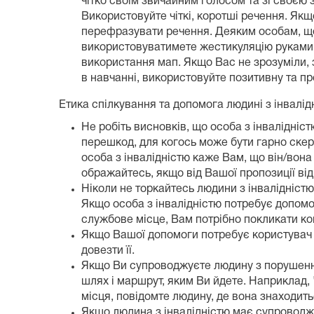
чітко своїм звичайним голосом та зі своєю 
Використовуйте чіткі, коротші речення. Якщ
перефразувати речення. Деяким особам, що
використовуватимете жестикуляцію руками,
використання мап. Якщо Вас не зрозуміли, 
в навчанні, використовуйте позитивну та п
Етика спілкування та допомога людині з інвалід
Не робіть висновків, що особа з інвалідніс
перешкод, для когось може бути гарно ске
особа з інвалідністю каже Вам, що він/вона
ображайтесь, якщо від Вашої пропозиції ві
Ніколи не торкайтесь людини з інвалідністю
Якщо особа з інвалідністю потребує допомог
службове місце, Вам потрібно покликати ко
Якщо Вашої допомоги потребує користувач в
довезти її.
Якщо Ви супроводжуєте людину з порушенням
шлях і маршрут, яким Ви йдете. Наприклад, 
місця, повідомте людину, де вона знаходить
Якщо людина з інвалідністю має супроводжу