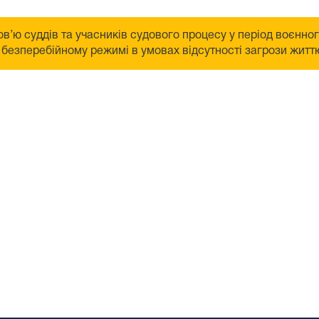
в’ю суддів та учасників судового процесу у період воєнно
безперебійному режимі в умовах відсутності загрози життю