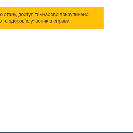
го стану, доступ тимчасово призупинено.
 та здоров’ю учасників справи.