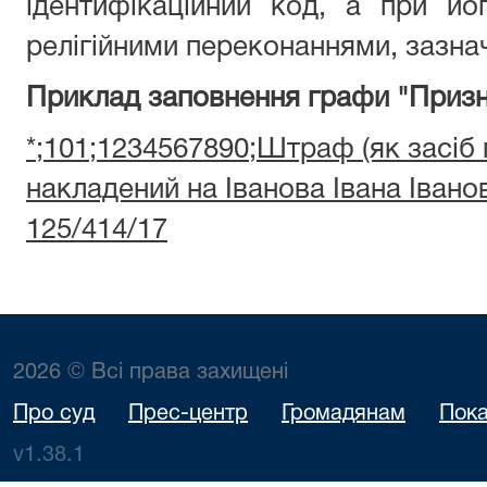
ідентифікаційний код, а при йог
релігійними переконаннями, зазнач
Приклад заповнення графи "Призн
*;101;1234567890;Штраф (як засіб
накладений на Іванова Івана Іван
125/414/17
2026 © Всі права захищені
Про суд
Прес-центр
Громадянам
Пока
v1.38.1