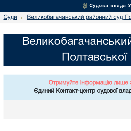
Судова влада 
Суди
Великобагачанський районний суд По
•
Великобагачанський
Полтавської 
Отримуйте інформацію лише 
Єдиний Контакт-центр судової влад