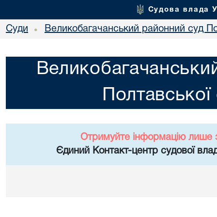
Судова влада 
Суди
Великобагачанський районний суд По
•
Великобагачанський
Полтавської 
Отримуйте інформацію лише 
Єдиний Контакт-центр судової влад