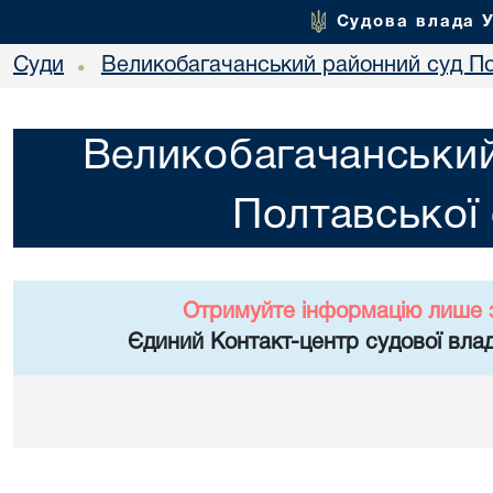
Судова влада 
Суди
Великобагачанський районний суд По
•
Великобагачанський
Полтавської 
Отримуйте інформацію лише 
Єдиний Контакт-центр судової влад