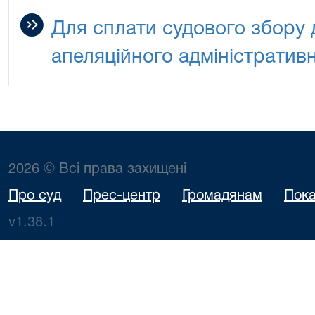
Для сплати судового збору 
апеляційного адміністративн
2026 © Всі права захищені
Про суд
Прес-центр
Громадянам
Пока
v1.38.1