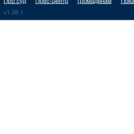
Про суд
Прес-центр
Громадянам
Пока
v1.38.1