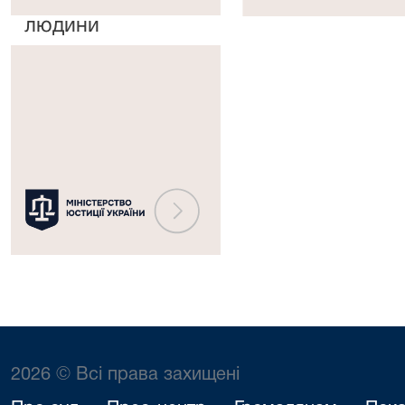
прав
рішень
людини
Міністерство
юстиції
України
2026 © Всі права захищені