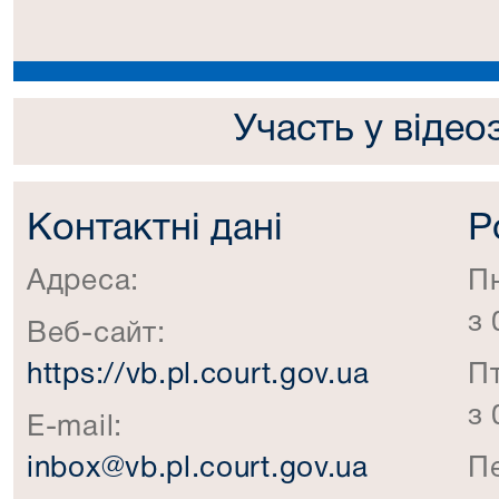
Участь у відео
Контактні дані
Р
Адреса:
П
з 
Веб-сайт:
https://vb.pl.court.gov.ua
П
з 
E-mail:
inbox@vb.pl.court.gov.ua
П