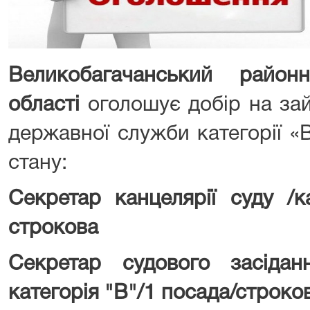
Великобагачанський район
області
оголошує добір на за
державної служби категорії «В
стану:
Секретар канцелярії суду /к
строкова
Секретар судового засідан
категорія "В"/1 посада/строко