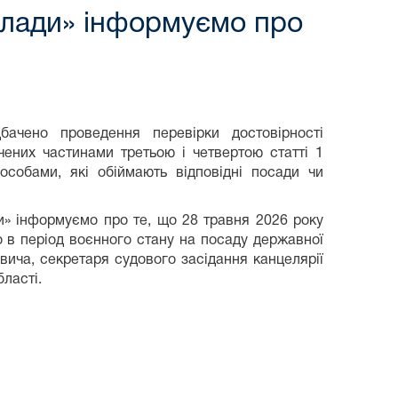
влади» інформуємо про
ачено проведення перевірки достовірності
ених частинами третьою і четвертою статті 1
собами, які обіймають відповідні посади чи
и» інформуємо про те, що 28 травня 2026 року
 в період воєнного стану на посаду державної
ича, секретаря судового засідання канцелярії
ласті.