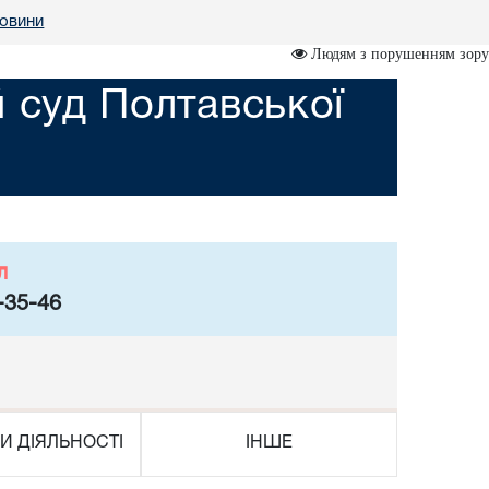
овини
Людям з порушенням зору
 суд Полтавської
л
-35-46
И ДІЯЛЬНОСТІ
ІНШЕ