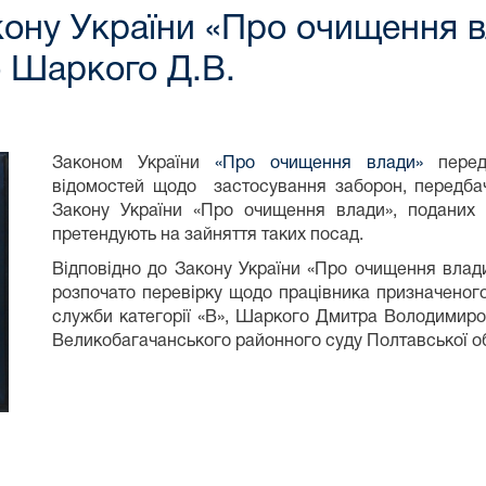
кону України «Про очищення 
о Шаркого Д.В.
Законом України
«Про очищення влади»
передб
відомостей щодо застосування заборон, передбач
Закону України «Про очищення влади», поданих о
претендують на зайняття таких посад.
Відповідно до Закону України «Про очищення влад
розпочато перевірку щодо працівника призначеного
служби категорії «В», Шаркого Дмитра Володимиров
Великобагачанського районного суду Полтавської об